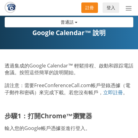
註冊
登入
切
換
普通話
導
航
Google Calendar™ 說明
透過集成的Google Calendar™ 輕鬆排程、啟動和跟踪電話
會議。按照這些簡單的說明開始。
請注意：需要FreeConferenceCall.com帳戶登錄憑據（電
子郵件和密碼）來完成下載。若您沒有帳戶，
立即註冊
。
步驟1：打開Chrome™瀏覽器
輸入您的Google帳戶憑據並進行登入。