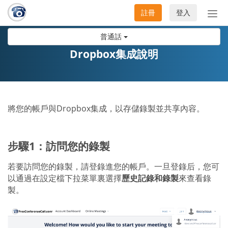
註冊
登入
切
換
普通話
導
航
Dropbox集成說明
將您的帳戶與Dropbox集成，以存儲錄製並共享內容。
步驟1：訪問您的錄製
若要訪問您的錄製，請登錄進您的帳戶。一旦登錄后，您可
以通過在設定檔下拉菜單裏選擇
歷史記錄和錄製
來查看錄
製。