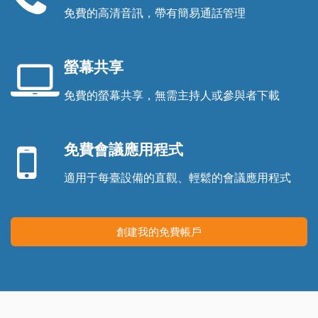
免費的高清音訊，帶有簡易通話管理
電
話
聽
螢幕共享
筒
免費的螢幕共享，無需主持人或參與者下載
筆
移
記
動
型
免費會議應用程式
設
電
備
腦
適用于每臺設備的直觀、輕鬆的會議應用程式
螢
幕
創建我的免費帳戶