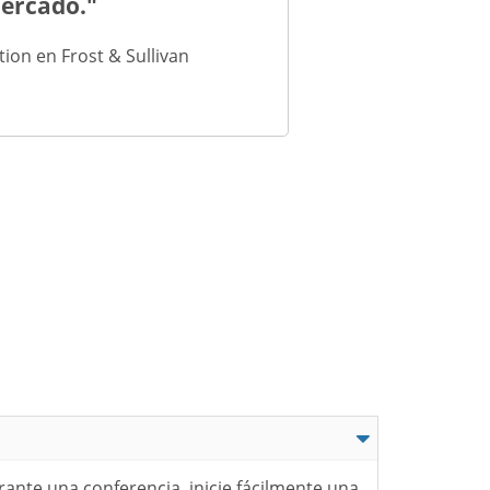
mercado."
on en Frost & Sullivan
ante una conferencia, inicie fácilmente una