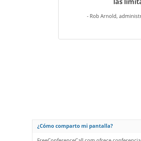
las limi
- Rob Arnold, adminis
¿Cómo comparto mi pantalla?
FreeConferenceCall.com ofrece conferencias