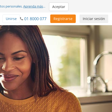
atos personales.
Aprenda más
...
Aceptar
01 8000 077
Unirse
Registrarse
Iniciar sesión