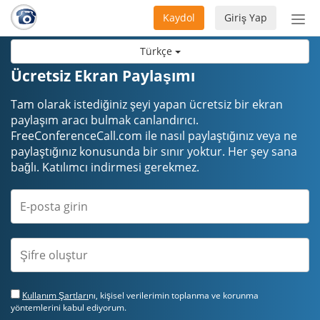
Kaydol
Giriş Yap
Nav
aç/
Türkçe
Ücretsiz Ekran Paylaşımı
Tam olarak istediğiniz şeyi yapan ücretsiz bir ekran
paylaşım aracı bulmak canlandırıcı.
FreeConferenceCall.com ile nasıl paylaştığınız veya ne
paylaştığınız konusunda bir sınır yoktur. Her şey sana
bağlı. Katılımcı indirmesi gerekmez.
Kullanım Şartları
nı, kişisel verilerimin toplanma ve korunma
yöntemlerini kabul ediyorum.