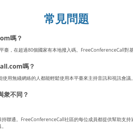
常見問題
.com嗎？
用的會議平臺，在超過80個國家有本地撥入碼。FreeConference
all.com嗎？
何有座機或能使用無綫網絡的人都能輕鬆使用本平臺來主持音訊和視訊會議
om與衆不同？
通。FreeConferenceCall社區的每位成員都提供幫
具。