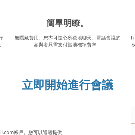
簡單明瞭。
行
無隱藏費用。您盡可隨心所欲地聊天。電話會議的
F
服
參與者只需支付當地標準費率。
立即開始進行會議
all.com帳戶。您可以通過提供