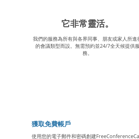
它非常靈活。
我們的服務為所有與各界同事、朋友或家人所進
的會議類型而設。無需預約並24/7全天候提供
務。
獲取免費帳戶
使用您的電子郵件和密碼創建FreeConferenceC