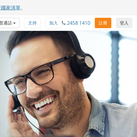
援國家清單
。
2458 1410
普通話
主持
加入
註冊
登入