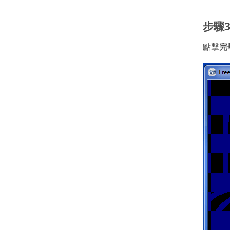
步驟
點擊
完