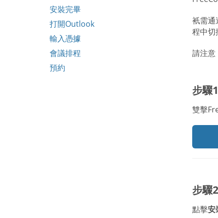
安裝完畢
衹需通過
打開Outlook
程中切
輸入憑據
請注意：
會議排程
預約
步驟
雙擊Fre
步驟
點擊
安