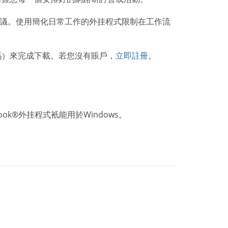
并管理您的會議。使用簡化日常工作的外挂程式限制在工作流
件和密碼）來完成下載。若您沒有賬戶，
立即註冊
。
件。Outlook®外挂程式衹能用於Windows。