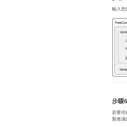
輸入您
步驟
若要排
製會議