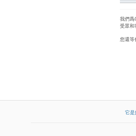
我們爲O
受眾和
您還等什麽
它是