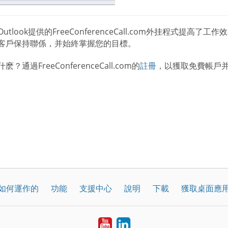
utlook提供的FreeConferenceCall.com外挂程式
客戶保持聯係，并始終掌握您的目標。
？通過FreeConferenceCall.com的
註冊
，以獲取免費帳戶
如何運作的
功能
支援中心
說明
下載
獲取桌面應
YouTube
LinkedIn