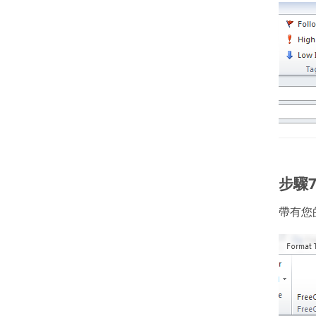
步驟
帶有您