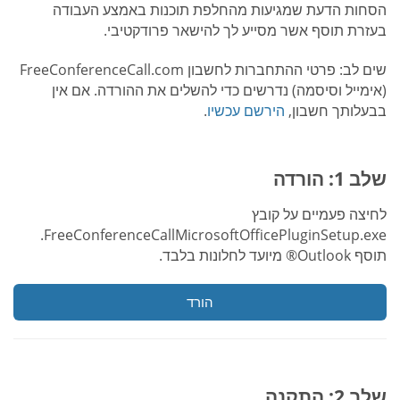
הסחות הדעת שמגיעות מהחלפת תוכנות באמצע העבודה
בעזרת תוסף אשר מסייע לך להישאר פרודקטיבי.
שים לב: פרטי ההתחברות לחשבון FreeConferenceCall.com
(אימייל וסיסמה) נדרשים כדי להשלים את ההורדה. אם אין
בבעלותך חשבון,
הירשם עכשיו
.
שלב 1: הורדה
לחיצה פעמיים על קובץ
FreeConferenceCallMicrosoftOfficePluginSetup.exe.
תוסף Outlook® מיועד לחלונות בלבד.
הורד
שלב 2: התקנה