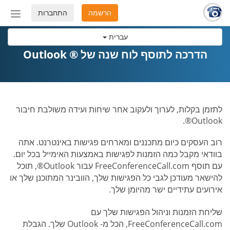
הרשמה
התחברות
החלף
מצב
עברית
ניווט
הדרכה לתוסף לוח שנה של ® Outlook
לתזמן בקלות, לערוך ולעקוב אחר שיחות ועידה משולבת חיבור
Outlook®.
רוב העסקים כיום מתכננים ומארחים פגישות באינטרנט. אתה
בוודאי מקבל כמה הזמנות לפגישות באמצעות האימייל בכל יום.
עם תוסף FreeConferenceCall.com עבור Outlook®, תוכל
להישאר מעודכן לגבי כל הפגישות שלך, הוובינר המתוכנן שלך או
אירועים עתידיים ישר מהיומן שלך.
שליחת הזמנות וניהול הפגישות שלך עם
FreeConferenceCall.com, הכל מ- Outlook שלך. הגבלת