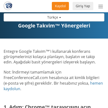
Kaydol
Giriş Yap
Nav
aç/
Türkçe
Google Takvim™ Yönergeleri
Entegre Google Takvim™'i kullanarak konferans
görüşmelerinizi kolayca planlayın, başlatın ve takip
edin. Aşağıdaki basit yönergeleri izleyerek başlayın.
Not: İndirmeyi tamamlamak için
FreeConferenceCall.com hesabınıza ait kimlik bilgileri
(e-posta ve şifre) gereklidir. Bir hesabınız yoksa,
hemen
kaydolun
.
1. Adım: Chrome™ tarayıcısını açın