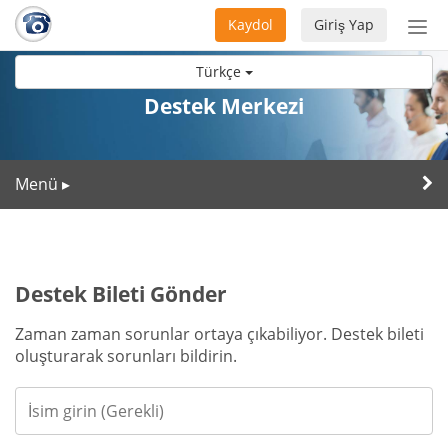
Kaydol
Giriş Yap
Nav
aç/
Türkçe
Destek Merkezi
Menü
▸
Destek Bileti Gönder
Zaman zaman sorunlar ortaya çıkabiliyor. Destek bileti
oluşturarak sorunları bildirin.