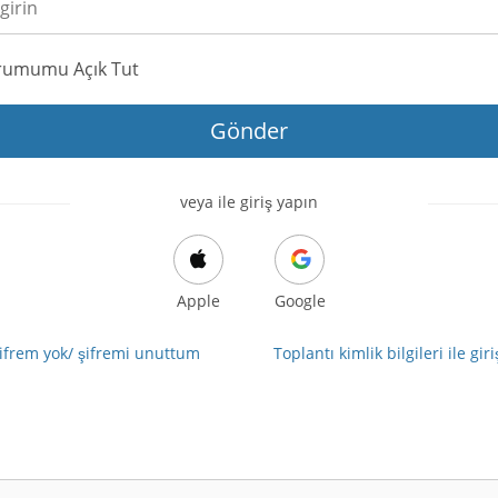
rumumu Açık Tut
Gönder
veya ile giriş yapın
Apple
Google
ifrem yok/ şifremi unuttum
Toplantı kimlik bilgileri ile gir