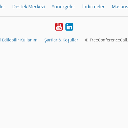
ler
Destek Merkezi
Yönergeler
İndirmeler
Masaüs
Youtube
LinkedIn
 Edilebilir Kullanım
Şartlar & Koşullar
© FreeConferenceCall