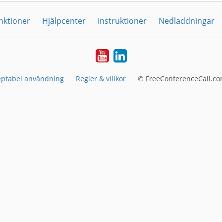
nktioner
Hjälpcenter
Instruktioner
Nedladdningar
YouTube
LinkedIn
eptabel användning
Regler & villkor
© FreeConferenceCall.co