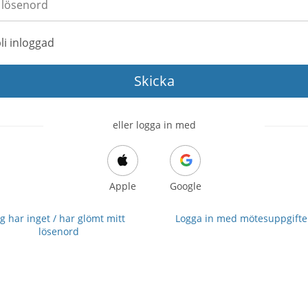
li inloggad
Skicka
eller logga in med
Apple
Google
ag har inget / har glömt mitt
Logga in med mötesuppgift
lösenord