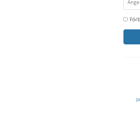
Förb
J