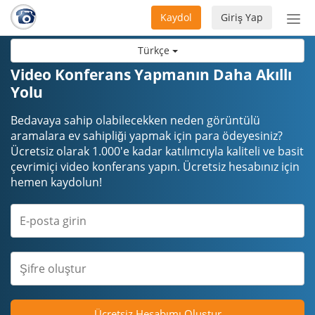
Kaydol
Giriş Yap
Nav
aç/
Türkçe
Video Konferans Yapmanın Daha Akıllı
Yolu
Bedavaya sahip olabilecekken neden görüntülü
aramalara ev sahipliği yapmak için para ödeyesiniz?
Ücretsiz olarak 1.000'e kadar katılımcıyla kaliteli ve basit
çevrimiçi video konferans yapın. Ücretsiz hesabınız için
hemen kaydolun!
Ücretsiz Hesabımı Oluştur