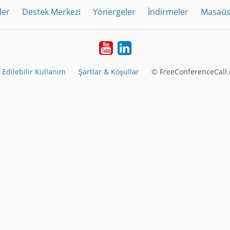
ler
Destek Merkezi
Yönergeler
İndirmeler
Masaüs
Youtube
LinkedIn
 Edilebilir Kullanım
Şartlar & Koşullar
© FreeConferenceCall.