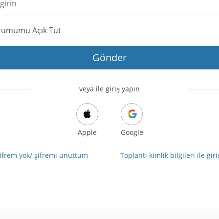
rumumu Açık Tut
Gönder
veya ile giriş yapın
Apple
Google
ifrem yok/ şifremi unuttum
Toplantı kimlik bilgileri ile gir