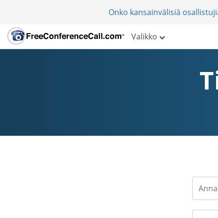
Onko kansainvälisiä osallistu
Valikko
T