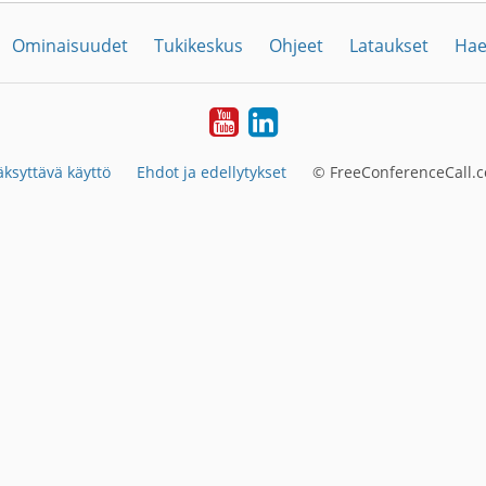
Ominaisuudet
Tukikeskus
Ohjeet
Lataukset
Hae
YouTube
LinkedIn
ksyttävä käyttö
Ehdot ja edellytykset
© FreeConferenceCall.c