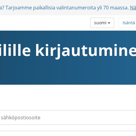
jia? Tarjoamme paikallisia valintanumeroita yli 70 maassa.
Nä
suomi
Isäntä
ilille kirjautumin