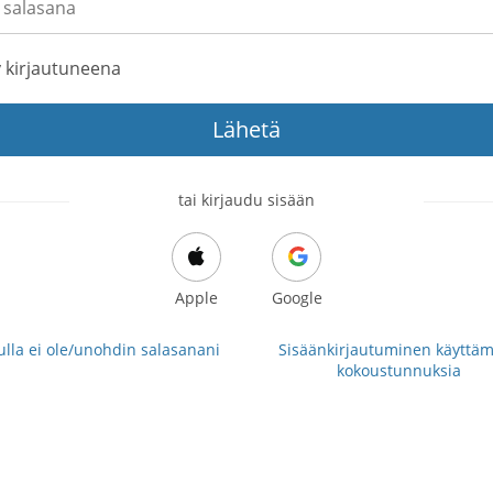
 kirjautuneena
Lähetä
tai kirjaudu sisään
Apple
Google
lla ei ole/unohdin salasanani
Sisäänkirjautuminen käyttäm
kokoustunnuksia