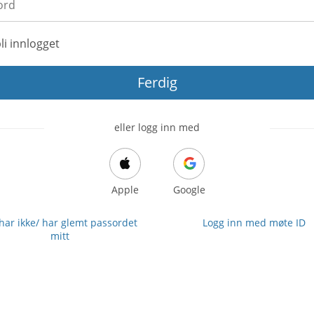
li innlogget
Ferdig
eller logg inn med
Apple
Google
 har ikke/ har glemt passordet
Logg inn med møte ID
mitt