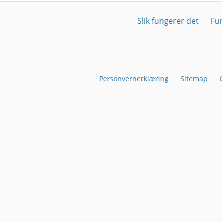
Slik fungerer det
Fu
Personvernerklæring
Sitemap