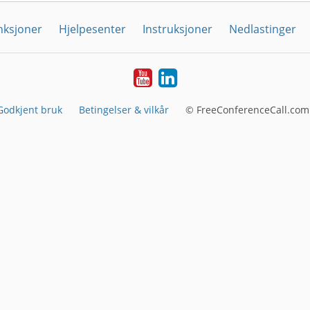
nksjoner
Hjelpesenter
Instruksjoner
Nedlastinger
YouTube
Linkedin
Godkjent bruk
Betingelser & vilkår
© FreeConferenceCall.com 