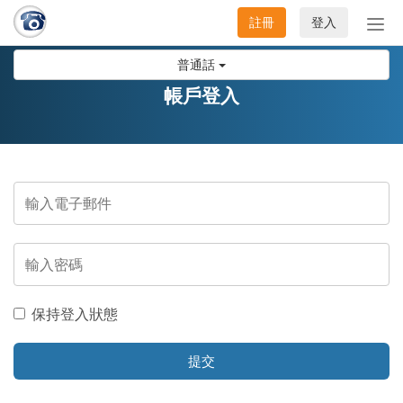
註冊
登入
切
換
普通話
導
航
帳戶登入
保持登入狀態
提交