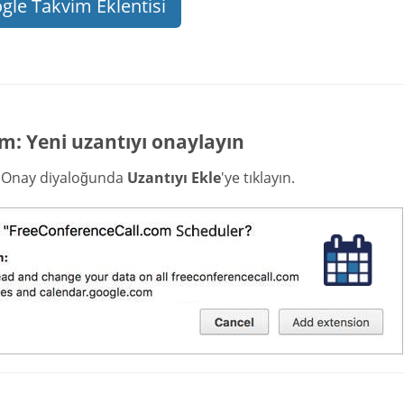
gle Takvim Eklentisi
m: Yeni uzantıyı onaylayın
i Onay diyaloğunda
Uzantıyı Ekle
'ye tıklayın.