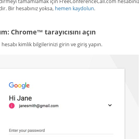
dirmeyi tamamlamak için FreeConferenceCall.com hesabınıza ai
dir. Bir hesabınız yoksa,
hemen kaydolun
.
ım: Chrome™ tarayıcısını açın
hesabı kimlik bilgilerinizi girin ve giriş yapın.