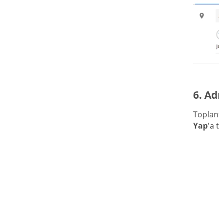
6. Ad
Toplan
Yap
'a 