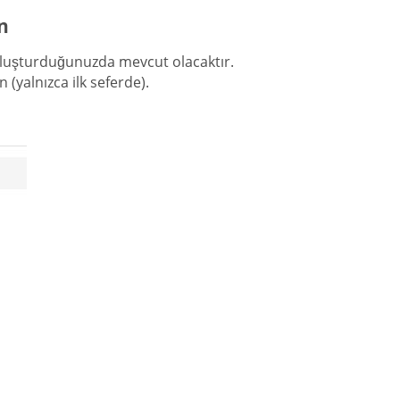
n
 oluşturduğunuzda mevcut olacaktır.
ın (yalnızca ilk seferde).