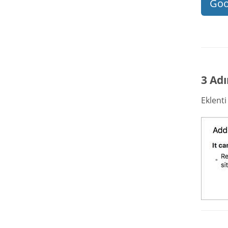
Goo
3 Adı
Eklent