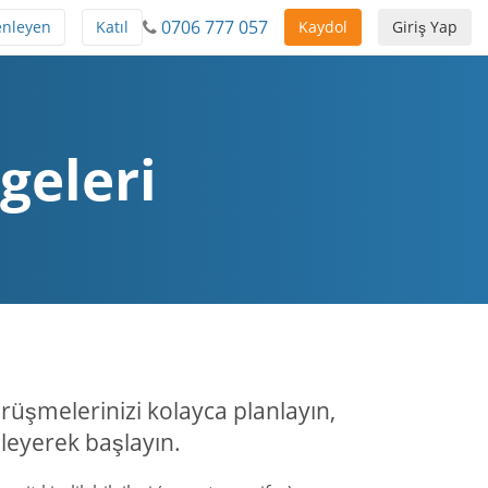
0706 777 057
enleyen
Katıl
Kaydol
Giriş Yap
geleri
üşmelerinizi kolayca planlayın,
zleyerek başlayın.