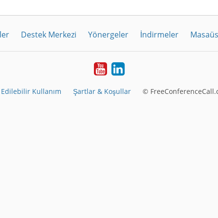
ler
Destek Merkezi
Yönergeler
İndirmeler
Masaüs
Youtube
LinkedIn
Edilebilir Kullanım
Şartlar & Koşullar
© FreeConferenceCall.