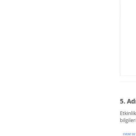
5. Ad
Etkinli
bilgile