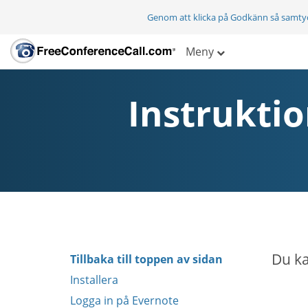
Genom att klicka på Godkänn så samty
Meny
Instruktio
Du ka
Tillbaka till toppen av sidan
Installera
Logga in på Evernote