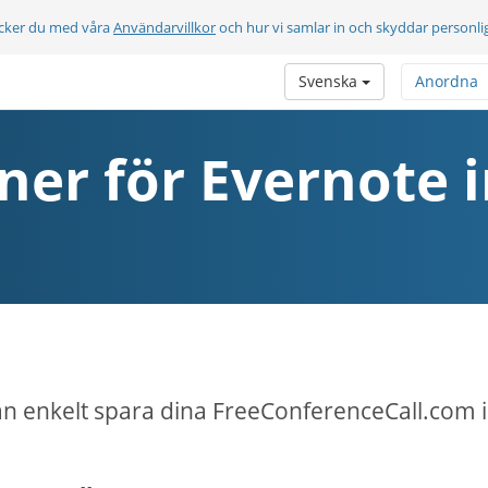
cker du med våra
Användarvillkor
och hur vi samlar in och skyddar personli
Svenska
Anordna
ner för Evernote 
n enkelt spara dina FreeConferenceCall.com i