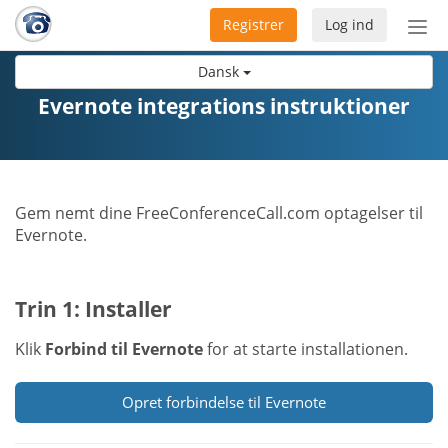
Registrer
Log ind
Slå
nav
Dansk
til/f
Evernote integrations instruktioner
Gem nemt dine FreeConferenceCall.com optagelser til
Evernote.
Trin 1: Installer
Klik
Forbind til Evernote
for at starte installationen.
Opret forbindelse til Evernote