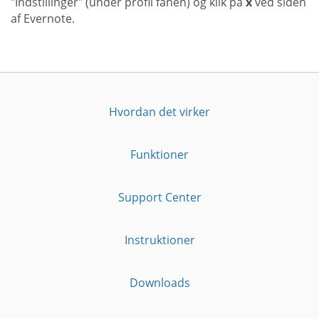
"Indstillinger" (under profil fanen) og klik på
x
ved siden
af Evernote.
Hvordan det virker
Funktioner
Support Center
Instruktioner
Downloads