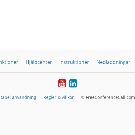
nktioner
Hjälpcenter
Instruktioner
Nedladdningar
YouTube
LinkedIn
tabel användning
Regler & villkor
© FreeConferenceCall.com 