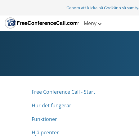
Genom att klicka på Godkänn så samty
Meny
Free Conference Call - Start
Hur det fungerar
Funktioner
Hjälpcenter