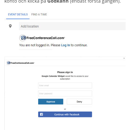
konto och klicka på
Godkänn
(endast första gången).