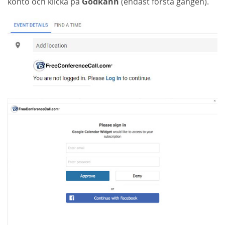
konto och klicka på
Godkänn
(endast första gången).