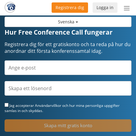
Registrera dig
Logga in
Öpp
men
Svenska
Hur Free Conference Call fungerar
Registrera dig för ett gratiskonto och ta reda på hur du
anordnar ditt första konferenssamtal idag.
Jag accepterar
Användarvillkor
och hur mina personliga uppgifter
samlas in och skyddas.
Skapa mitt gratis konto