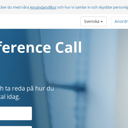
cker du med våra
Användarvillkor
och hur vi samlar in och skyddar personli
Svenska
Anord
erence Call
ch ta reda på hur du
al idag.