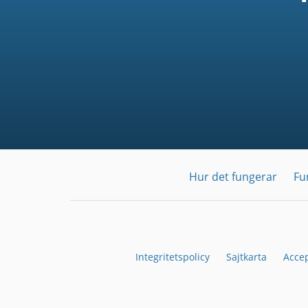
Hur det fungerar
Fu
Integritetspolicy
Sajtkarta
Acce