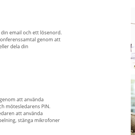
din email och ett lösenord.
t konferenssamtal genom att
ler dela din
t genom att använda
ch mötesledarens PIN.
ledaren att använda
pelning, stänga mikrofoner