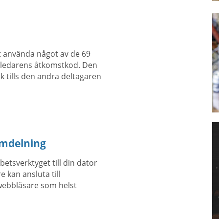
tt använda något av de 69
sledarens åtkomstkod. Den
 tills den andra deltagaren
rmdelning
etsverktyget till din dator
 kan ansluta till
 webbläsare som helst