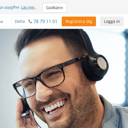
ga uppgifter.
Läs mer
...
Godkänn
78 79 11 01
na
Delta
Registrera dig
Logga in