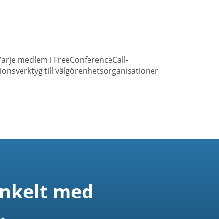
 Varje medlem i FreeConferenceCall-
onsverktyg till välgörenhetsorganisationer
enkelt med
.