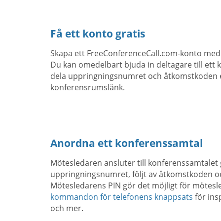
Få ett konto gratis
Skapa ett FreeConferenceCall.com-konto med 
Du kan omedelbart bjuda in deltagare till et
dela uppringningsnumret och åtkomstkoden el
konferensrumslänk.
Anordna ett konferenssamtal
Mötesledaren ansluter till konferenssamtale
uppringningsnumret, följt av åtkomstkoden o
Mötesledarens PIN gör det möjligt för mötes
kommandon för telefonens knappsats
för ins
och mer.