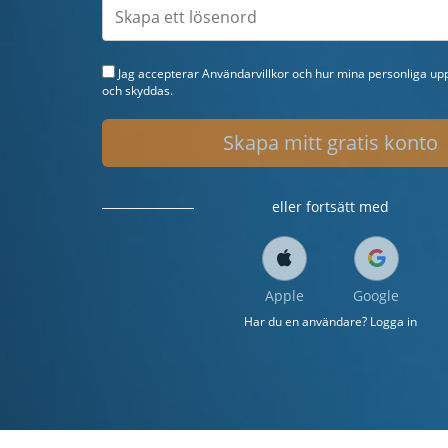
Jag accepterar
Användarvillkor
och hur mina personliga upp
och skyddas.
Skapa mitt gratis konto
eller fortsätt med
Apple
Google
Har du en användare? Logga in