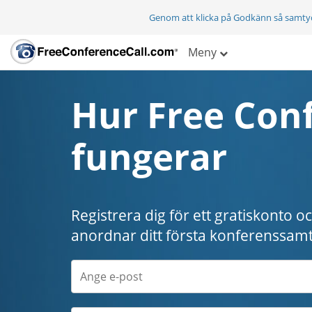
Genom att klicka på Godkänn så samty
Meny
Hur Free Conf
fungerar
Registrera dig för ett gratiskonto o
anordnar ditt första konferenssamt