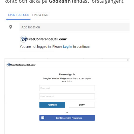
konto och klicka på
Godkänn
(endast första gången).