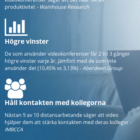
produktivitet
- Wainhouse Research
Högre vinster
De som använder videokonferenser får 2 till 3 gånger
högre vinster varje år, jämfört med de som inte
använder det (10,45% vs 3,13%)
- Aberdeen Group
Håll kontakten med kollegorna
Nästan 9 av 10 distansarbetande säger att video
hjälper dem att stärka kontakten med deras kollegor
-
IMBCCA