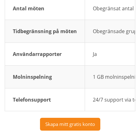
Antal möten
Obegränsat antal 
Tidbegränsning på möten
Obegränsade grup
Användarrapporter
Ja
Molninspelning
1 GB molninspelnin
Telefonsupport
24/7 support via te
Skapa mitt gratis konto