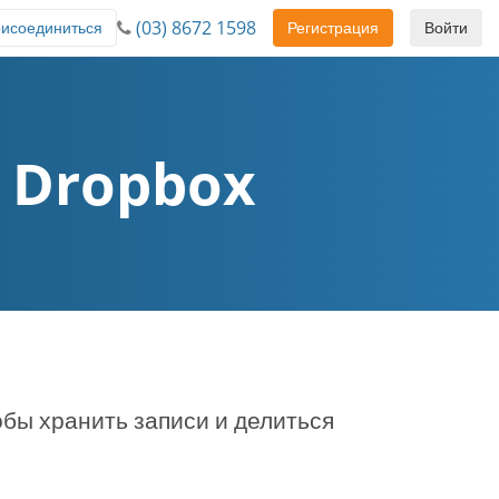
(03) 8672 1598
исоединиться
Регистрация
Войти
и Dropbox
обы хранить записи и делиться