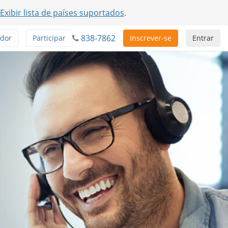
Exibir lista de países suportados
.
838-7862
ador
Participar
Inscrever-se
Entrar