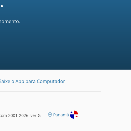
.
 momento.
Baixe o App para Computador
Panamá
com 2001-2026, ver G