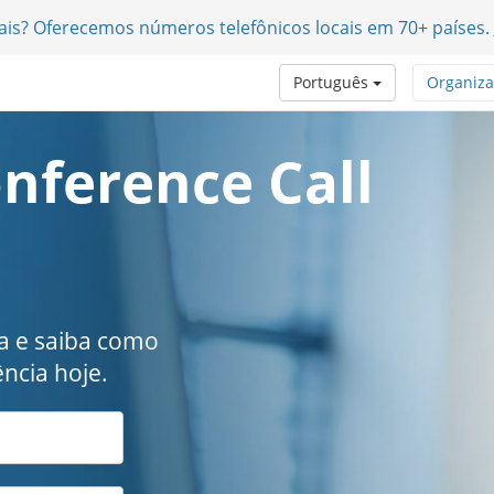
nais? Oferecemos números telefônicos locais em 70+ países.
Português
Organiz
nference Call
ta e saiba como
ncia hoje.