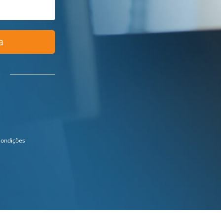
a
ondições