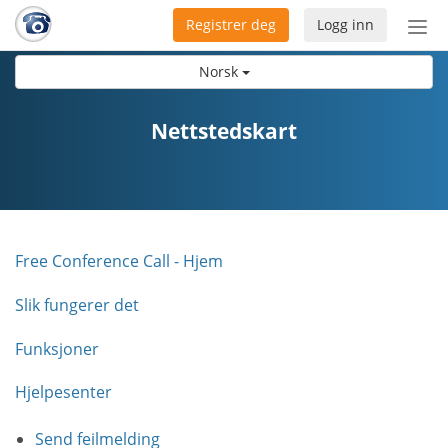
Registrer deg
Logg inn
Bytt
nav
Norsk
Nettstedskart
Free Conference Call - Hjem
Slik fungerer det
Funksjoner
Hjelpesenter
Send feilmelding