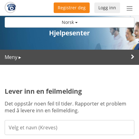
Registrer deg
Logg inn
Bytt
nav
Norsk
Hjelpesenter
Meny
▸
Lever inn en feilmelding
Det oppstår noen feil til tider. Rapporter et problem
med å levere inn en feilmelding.