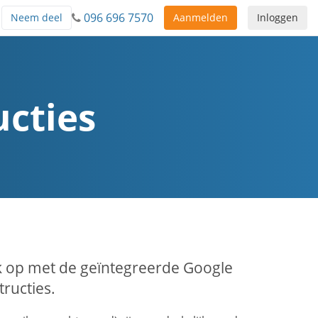
096 696 7570
Neem deel
Aanmelden
Inloggen
cties
jk op met de geïntegreerde Google
ructies.