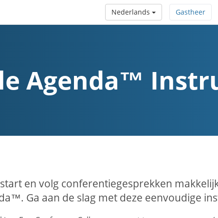
Nederlands
Gastheer
le Agenda™ Instru
 start en volg conferentiegesprekken makkeli
a™. Ga aan de slag met deze eenvoudige inst