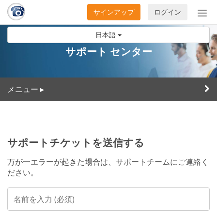
サインアップ
ログイン
ナ
ビ
日本語
ゲ
ー
サポート センター
シ
ョ
ン
メニュー
▸
の
開
閉
サポートチケットを送信する
万が一エラーが起きた場合は、サポートチームにご連絡く
ださい。