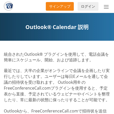
サインアップ
ログイン
ナ
ビ
ゲ
ー
Outlook® Calendar 説明
シ
ョ
ン
の
統合されたOutlook® プラグインを使用して、電話会議を
開
簡単にスケジュール、開始、および追跡します。
閉
最近では、大半の企業がオンラインで会議を企画したり実
行したりしています。ユーザーは毎日Eメールを通して会
議の招待状を受け取れます。 Outlook用® の
FreeConferenceCall.comプラグインを使用すると、予定
表から直接、予定されているウェビナーやイベントを整理
したり、常に最新の状態に保ったりすることが可能です。
Outlookから、FreeConferenceCall.comで招待状を送信