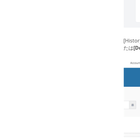
[Hist
たは
[D