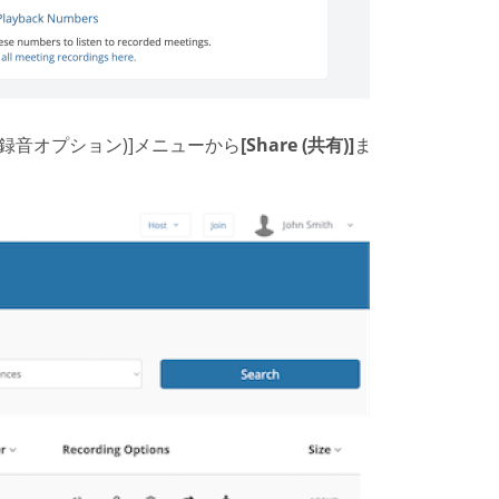
tions (録音オプション)]メニューから
[Share (共有)]
ま