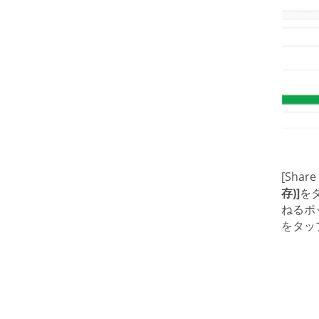
[Sh
存)]
を
ねるポ
をタッ