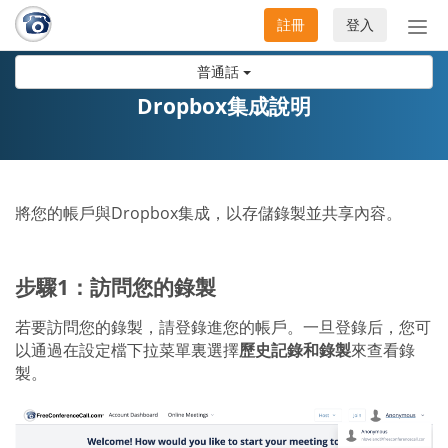
註冊
登入
切
換
普通話
導
航
Dropbox集成說明
將您的帳戶與Dropbox集成，以存儲錄製並共享內容。
步驟1：訪問您的錄製
若要訪問您的錄製，請登錄進您的帳戶。一旦登錄后，您可
以通過在設定檔下拉菜單裏選擇
歷史記錄和錄製
來查看錄
製。