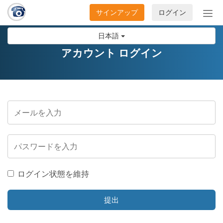
サインアップ
ログイン
ナ
ビ
日本語
ゲ
ー
アカウント ログイン
シ
ョ
ン
の
開
閉
ログイン状態を維持
提出