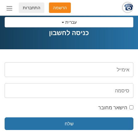
הרשמה
התחברות
החלף
מצב
עברית
ניווט
כניסה לחשבון
הישאר מחובר
שלח