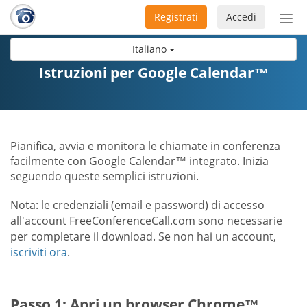
Registrati
Accedi
Atti
nav
Italiano
Istruzioni per Google Calendar™
Pianifica, avvia e monitora le chiamate in conferenza
facilmente con Google Calendar™ integrato. Inizia
seguendo queste semplici istruzioni.
Nota: le credenziali (email e password) di accesso
all'account FreeConferenceCall.com sono necessarie
per completare il download. Se non hai un account,
iscriviti ora
.
Passo 1: Apri un browser Chrome™