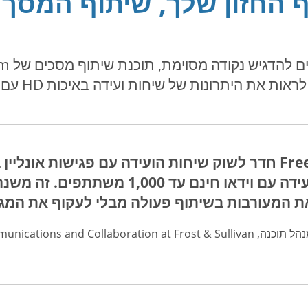
 החזון שלך, שיתוף המסך
יתרונות של שיחות ועידה באיכות HD עם אודיו, וידאו ושיתוף מסך.
"FreeConferenceCall.com חדר לשוק שיחות הועידה עם פגישות
מסך ואפשרות לשיחות ועידה עם וידאו חינם 
 המעורבות בשיתוף פעולה מבלי לעקוף את המגבל
Unified Communications and Collaborati