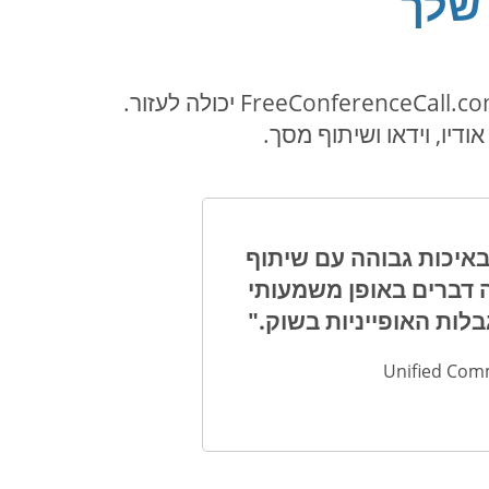
 שלך
בין אם אתם מחפשים לשתף או רק צריכים להדגיש נקודה מסוימת, תוכנת שיתוף מסכים של FreeConferenceCall.com יכולה לעזור.
 אונליין באיכות גבוהה עם שיתוף
עד 1,000 משתתפים. זה משנה דברים באופן משמעותי
ות האופייניות בשוק."