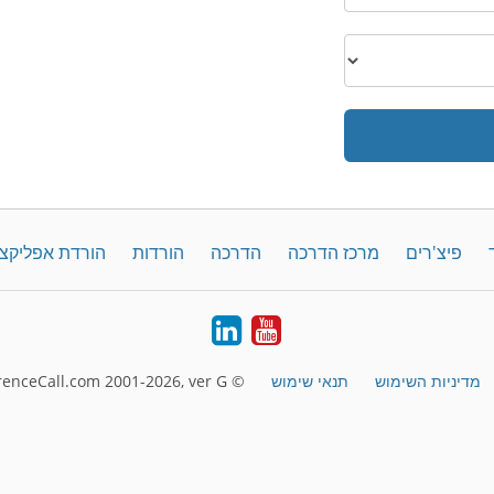
פיצ'רים
מרכז הדרכה
הדרכה
הורדות
הורדת אפליקצ
LinkedIn
YouTube
מדיניות השימוש
תנאי שימוש
© FreeConferenceCall.com 2001-2026, ver G