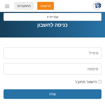
הרשמה
התחברות
החלף
מצב
עברית
ניווט
כניסה לחשבון
הישאר מחובר
שלח