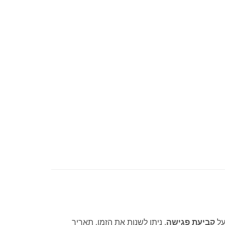
על
קביעת פגישה
. ניתן לשנות את הזמן, תאריך