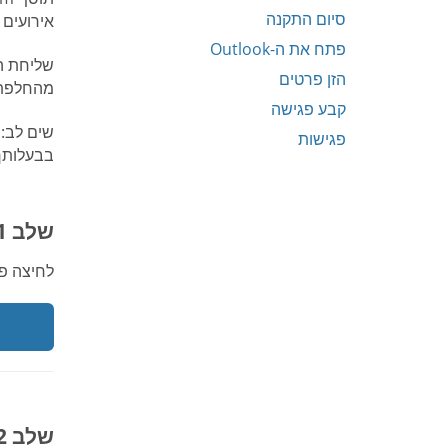
סיום התקנה
אירועים 
פתח את ה-Outlook
הזן פרטים
מהחלפת 
קבע פגישה
פגישות
בבעלותך
שלב 1: הורדה
לחיצה פעמיים על קובץ PluginSetup.exe
שלב 2: התקנה