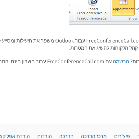
תוסף FreeConferenceCall.com עבור tlook
קהל הלקוחות להשיג את המטרות.
ות?
הרשמה
עם FreeConferenceCall.com עבור חשבון חינם והתחל עוד היום!
פיצ'רים
מרכז הדרכה
הדרכה
הורדות
הורדת אפליקצ