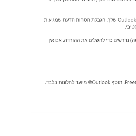
שליחת הזמנות וניהול הפגישות שלך עם FreeConferenceCall.com, הכל מ- Outlook שלך. הגבלת הסחות הדעת שמגיעות
יבי.
בון FreeConferenceCall.com (אימייל וסיסמה) נדרשים כדי להשלים את ההורדה. אם אין