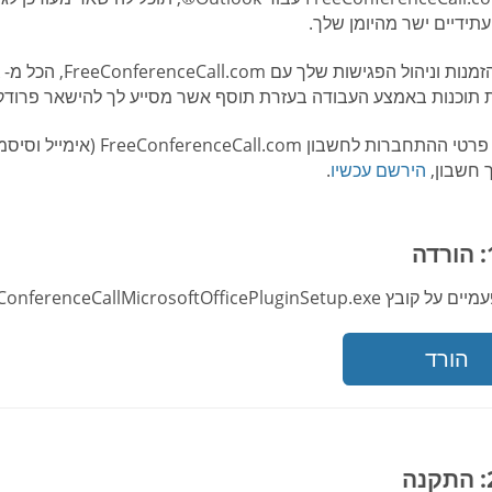
עתידיים ישר מהיומן שלך.
תוכנות באמצע העבודה בעזרת תוסף אשר מסייע לך להישאר פרודקט
שים לב: פרטי ההתחברות לחש
 חשבון,
הירשם עכשיו
.
FreeConferenceCallMicrosoftOffice. תוסף Outlook® מיועד לחלונות בלבד.
הורד