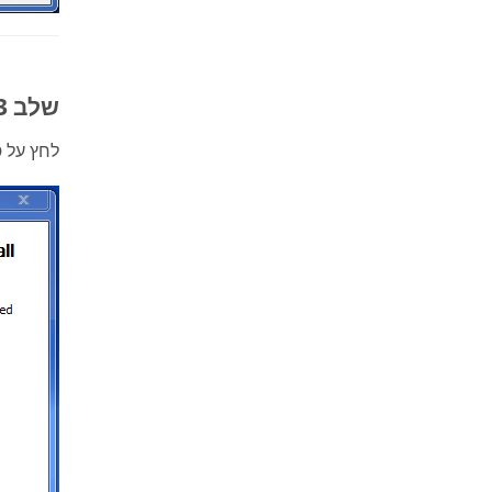
שלב 3: סיים את ההתקנה
לחץ על
ס