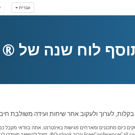
עברית
ל
 לוח שנה של ® Outlook
קלות, לערוך ולעקוב אחר שיחות ועידה משולבת חיבור Outlook
ים כיום מתכננים ומארחים פגישות באינטרנט. אתה בוודאי מקבל כמ
תוסף FreeConferenceCall.com עבור Outlook