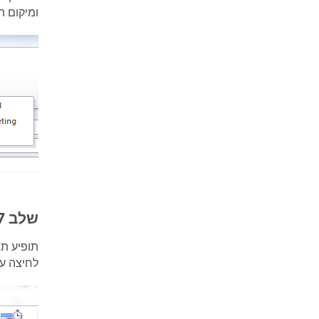
ומיקום ה
שלב 7: פגישות
תופיע תב
לחיצה ע