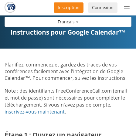
Inscription
Connexion
Acti
ou
Français
désa
la
Instructions pour Google Calendar™
nav
Planifiez, commencez et gardez des traces de vos
conférences facilement avec l'intégration de Google
Calendar™. Pour commencer, suivez les instructions.
Note : des identifiants FreeConferenceCall.com (email
et mot de passe) sont nécessaires pour compléter le
téléchargement. Si vous n'avez pas de compte,
inscrivez-vous maintenant
.
Étape 1 : Ouvrez un navigateur