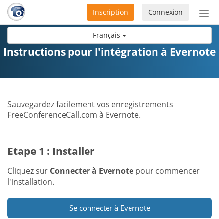
Inscription
Connexion
Acti
ou
Français
désa
la
Instructions pour l'intégration à Evernote
nav
Sauvegardez facilement vos enregistrements
FreeConferenceCall.com à Evernote.
Etape 1 : Installer
Cliquez sur
Connecter à Evernote
pour commencer
l'installation.
Se connecter à Evernote