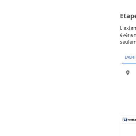
Etap
L'exte
événem
seulem