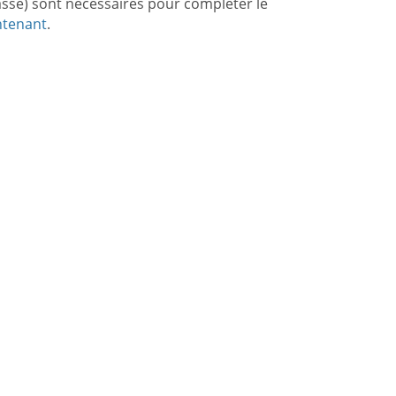
asse) sont nécessaires pour compléter le
ntenant
.