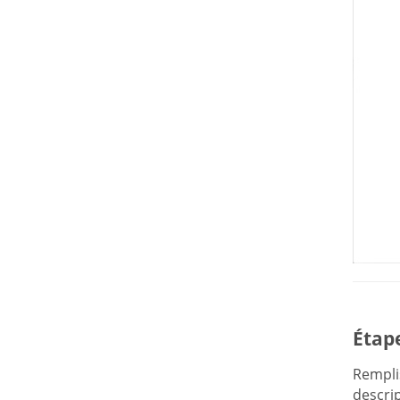
Étap
Rempli
descrip