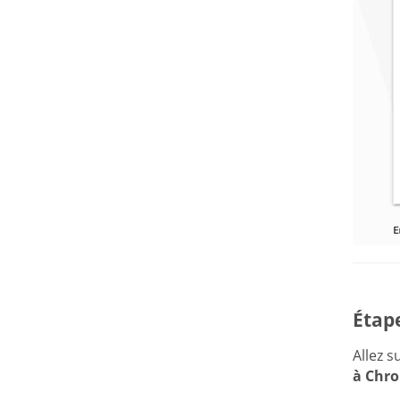
Étape
Allez 
à Chr