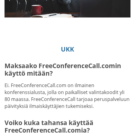
UKK
Maksaako FreeConferenceCall.comin
käyttö mitään?
Ei. FreeConferenceCall.com on ilmainen
konferenssialusta, jolla on paikalliset valintakoodit yli
80 maassa. FreeConferenceCall tarjoaa peruspalveluun
päivityksiä ilmaiskäyttäjien tukemiseksi.
Voiko kuka tahansa käyttää
FreeConferenceCall.comia?