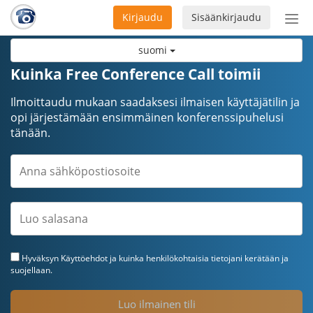
Kirjaudu
Sisäänkirjaudu
Ava
navi
suomi
Kuinka Free Conference Call toimii
Ilmoittaudu mukaan saadaksesi ilmaisen käyttäjätilin ja
opi järjestämään ensimmäinen konferenssipuhelusi
tänään.
Hyväksyn
Käyttöehdot
ja kuinka henkilökohtaisia tietojani kerätään ja
suojellaan.
Luo ilmainen tili