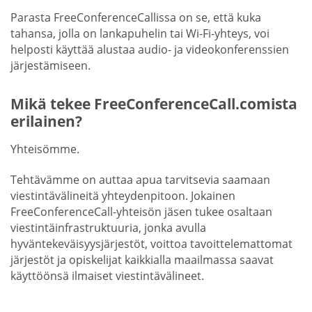
Parasta FreeConferenceCallissa on se, että kuka
tahansa, jolla on lankapuhelin tai Wi-Fi-yhteys, voi
helposti käyttää alustaa audio- ja videokonferenssien
järjestämiseen.
Mikä tekee FreeConferenceCall.comista
erilainen?
Yhteisömme.
Tehtävämme on auttaa apua tarvitsevia saamaan
viestintävälineitä yhteydenpitoon. Jokainen
FreeConferenceCall-yhteisön jäsen tukee osaltaan
viestintäinfrastruktuuria, jonka avulla
hyväntekeväisyysjärjestöt, voittoa tavoittelemattomat
järjestöt ja opiskelijat kaikkialla maailmassa saavat
käyttöönsä ilmaiset viestintävälineet.