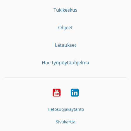
Tukikeskus
Ohjeet
Lataukset
Hae työpöytäohjelma
YouTube
LinkedIn
Tietosuojakäytäntö
Sivukartta