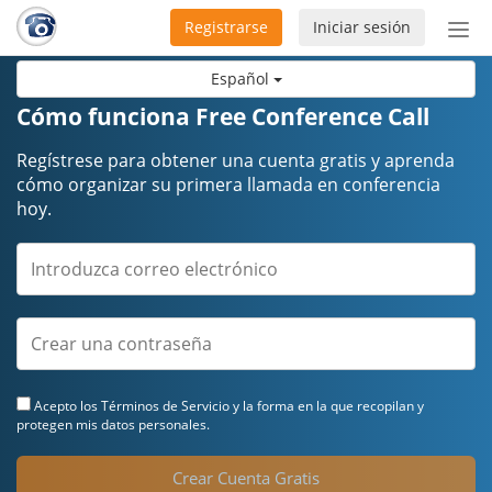
Registrarse
Iniciar sesión
Bot
de
Español
Nav
Cómo funciona Free Conference Call
Regístrese para obtener una cuenta gratis y aprenda
cómo organizar su primera llamada en conferencia
hoy.
Acepto los
Términos de Servicio
y la forma en la que recopilan y
protegen mis datos personales.
Crear Cuenta Gratis