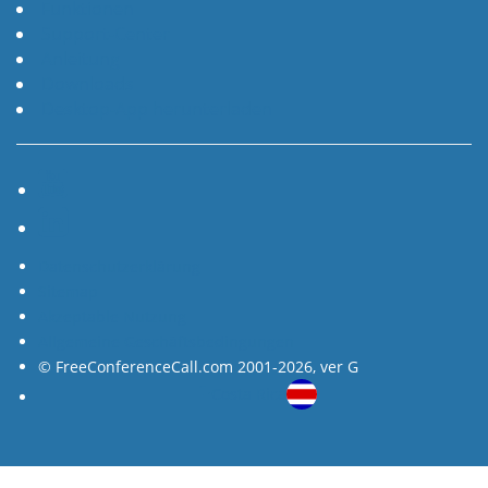
Funktionen
Support-Center
Anleitung
Downloads
Desktop-App herunterladen
YouTube
LinkedIn
Datenschutzerklärung
Sitemap
Akzeptable Nutzung
Allgemeine Geschäftsbedingungen
© FreeConferenceCall.com 2001-2026, ver G
Costa Rica