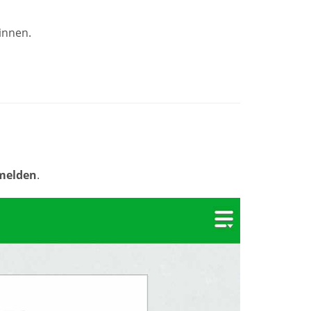
ginnen.
melden
.